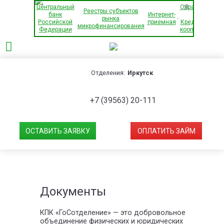
×
Центральный
Обращения
Реестры субъектов
банк
Интернет-
в
рынка
Российской
приемная
Кредитный
микрофинансирования
Федерации
кооператив
Отделения:
Иркутск
+7 (39563) 20-111
ОСТАВИТЬ ЗАЯВКУ
ОПЛАТИТЬ ЗАЙМ
Документы
КПК «ГоСотделение» — это добровольное
объединение физических и юридических