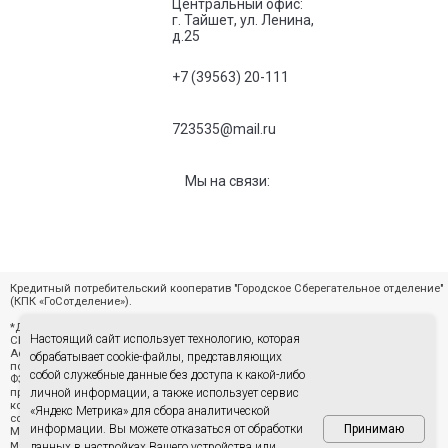
Центральный офис:
г. Тайшет, ул. Ленина,
д.25
+7 (39563) 20-111
723535@mail.ru
Мы на связи:
Кредитный потребительский кооператив "Городское Сберегательное отделение"
(КПК «ГоСотделение»).
*Деятельность Кредитного потребительского кооператива «ГОРОДСКОЕ
Настоящий сайт использует технологию, которая
СБЕРЕГАТЕЛЬНОЕ ОТДЕЛЕНИЕ» осуществляется на основании допуска СРО
Ассоциации СРО «НОКК» (в реестре членов СРО №23 от 29.09.2022 г.). Не
обрабатывает cookie-файлы, представляющих
подлежит обязательному лицензированию и осуществляется в соответствии с
собой служебные данные без доступа к какой-либо
ФЗ № 190-ФЗ от 18.07.2009 г. «О кредитной кооперации». Займы
предоставляются только членам (пайщикам) кооператива. Членами
личной информации, а также использует сервис
кооператива могут быть лица постоянно или временно зарегистрированные в
«Яндекс Метрика» для сбора аналитической
соответствии с территориальным признаком установленные уставом.
информации. Вы можете отказаться от обработки
Принимаю
Минимальный паевой взнос 50 рублей. Займ предоставляется сроком на 12
месяцев. Сумма займа устанавливается от 50 000 до 1 000 000 рублей. Полная
данных в настройках Вашего устройства или