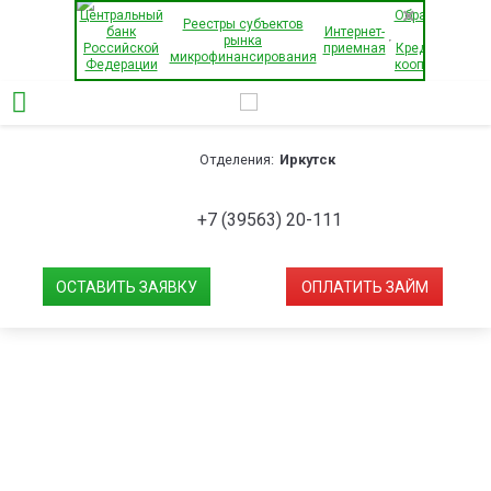
×
Центральный
Обращения
Реестры субъектов
банк
Интернет-
в
рынка
Российской
приемная
Кредитный
микрофинансирования
Федерации
кооператив
Отделения:
Иркутск
+7 (39563) 20-111
ОСТАВИТЬ ЗАЯВКУ
ОПЛАТИТЬ ЗАЙМ
Рассчитать займ*